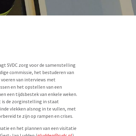
agt SVDC zorg voor de samenstelling
dige commissie, het bestuderen van
t voeren van interviews met
ssen en het opstellen van een
nnen een tijdsbestek van enkele weken.
is de zorginstelling in staat
inde vlekken alsnog in te vullen, met
bereid te zijn op rampen en crises.
tie en het plannen van een visitatie
Gert-Jan Ludden (
gludden@svdc.nl
)