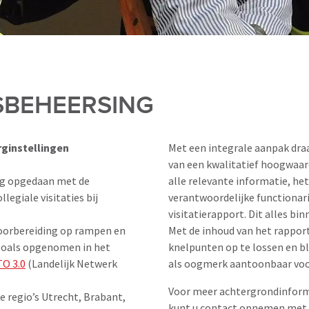
ISBEHEERSING
rginstellingen
Met een integrale aanpak dra
van een kwalitatief hoogwaar
ing opgedaan met de
alle relevante informatie, he
legiale visitaties bij
verantwoordelijke functionari
visitatierapport. Dit alles bi
voorbereiding op rampen en
Met de inhoud van het rapport 
 zoals opgenomen in het
knelpunten op te lossen en bl
TO 3.0
(Landelijk Netwerk
als oogmerk aantoonbaar voor
Voor meer achtergrondinforma
de regio’s Utrecht, Brabant,
kunt u contact opnemen met 