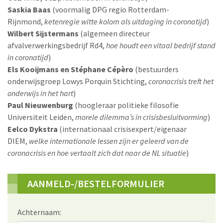
Saskia Baas
(voormalig DPG regio Rotterdam-
Rijnmond,
ketenregie witte kolom als uitdaging in coronatijd
)
Wilbert Sijstermans
(algemeen directeur
afvalverwerkingsbedrijf Rd4,
hoe houdt een vitaal bedrijf stand
in coronatijd
)
Els Kooijmans en Stéphane Cépèro
(bestuurders
onderwijsgroep Lowys Porquin Stichting,
coronacrisis treft het
onderwijs in het hart
)
Paul Nieuwenburg
(hoogleraar politieke filosofie
Universiteit Leiden,
morele dilemma’s in crisisbesluitvorming
)
Eelco Dykstra
(internationaal crisisexpert/eigenaar
DIEM,
welke internationale lessen zijn er geleerd van de
coronacrisis en hoe vertaalt zich dat naar de NL situatie
)
AANMELD-/BESTELFORMULIER
Achternaam: