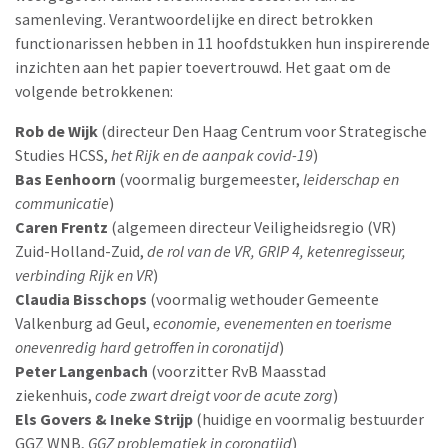
samenleving. Verantwoordelijke en direct betrokken
functionarissen hebben in 11 hoofdstukken hun inspirerende
inzichten aan het papier toevertrouwd. Het gaat om de
volgende betrokkenen:
Rob de Wijk
(directeur Den Haag Centrum voor Strategische
Studies HCSS,
het Rijk en de aanpak covid-19
)
Bas Eenhoorn
(voormalig burgemeester,
leiderschap en
communicatie
)
Caren Frentz
(algemeen directeur Veiligheidsregio (VR)
Zuid-Holland-Zuid,
de rol van de VR, GRIP 4, ketenregisseur,
verbinding Rijk en VR
)
Claudia Bisschops
(voormalig wethouder Gemeente
Valkenburg ad Geul,
economie, evenementen en toerisme
onevenredig hard getroffen in coronatijd
)
Peter Langenbach
(voorzitter RvB Maasstad
ziekenhuis,
code zwart dreigt voor de acute zorg
)
Els Govers & Ineke Strijp
(huidige en voormalig bestuurder
GGZ WNB,
GGZ problematiek in coronatijd
)