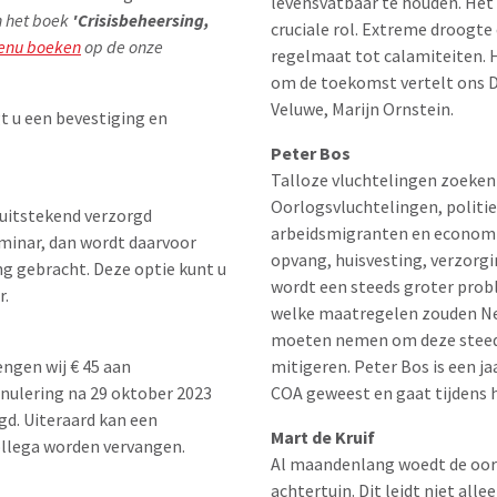
levensvatbaar te houden. Het
n het boek
'Crisisbeheersing,
cruciale rol. Extreme droogte
enu boeken
op de onze
regelmaat tot calamiteiten.
om de toekomst vertelt ons D
Veluwe, Marijn Ornstein.
t u een bevestiging en
Peter Bos
Talloze vluchtelingen zoeken 
Oorlogsvluchtelingen, politie
 uitstekend verzorgd
arbeidsmigranten en economis
minar, dan wordt daarvoor
opvang, huisvesting, verzorg
ing gebracht. Deze optie kunt u
wordt een steeds groter prob
r.
welke maatregelen zouden Ne
moeten nemen om deze steed
mitigeren. Peter Bos is een 
engen wij € 45 aan
COA geweest en gaat tijdens h
nnulering na 29 oktober 2023
igd. Uiteraard kan een
Mart de Kruif
ollega worden vervangen.
Al maandenlang woedt de oorl
achtertuin. Dit leidt niet alle