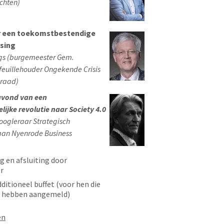
chten)
r een toekomstbestendige
rsing
gs (burgemeester Gem.
feuillehouder Ongekende Crisis
eraad)
avond van een
ijke revolutie naar Society 4.0
oogleraar Strategisch
aan Nyenrode Business
 en afsluiting door
r
ditioneel buffet (voor hen die
r hebben aangemeld)
en