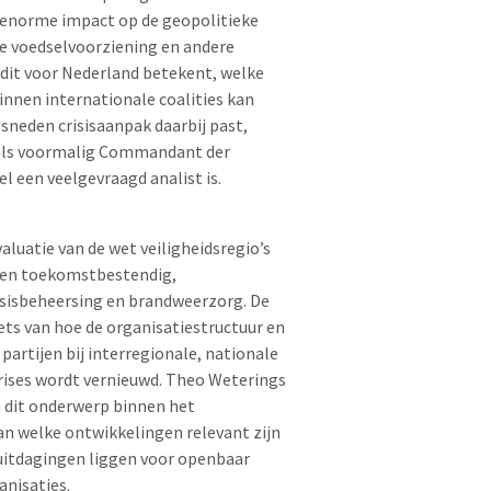
 enorme impact op de geopolitieke
e voedselvoorziening en andere
 dit voor Nederland betekent, welke
innen internationale coalities kan
neden crisisaanpak daarbij past,
e als voormalig Commandant der
 een veelgevraagd analist is.
aluatie van de wet veiligheidsregio’s
een toekomstbestendig,
sisbeheersing en brandweerzorg. De
ts van hoe de organisatiestructuur en
artijen bij interregionale, nationale
 crises wordt vernieuwd. Theo Weterings
n dit onderwerp binnen het
an welke ontwikkelingen relevant zijn
uitdagingen liggen voor openbaar
anisaties.