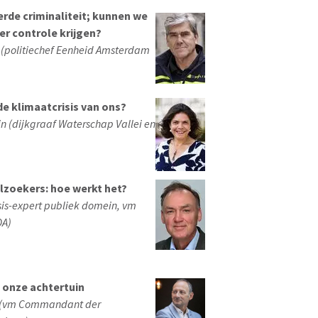
rde criminaliteit; kunnen we
er controle krijgen?
(politiechef Eenheid Amsterdam
e klimaatcrisis van ons?
in (dijkgraaf Waterschap Vallei en
lzoekers: hoe werkt het?
isis-expert publiek domein, vm
OA)
n onze achtertuin
f (vm Commandant der