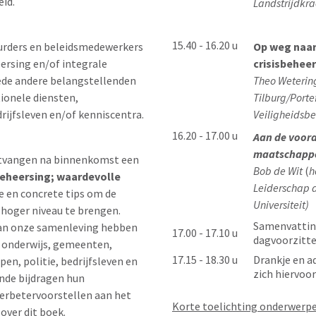
eid.
Landstrijdkra
15.40 - 16.20 u
Op weg naa
urders en beleidsmedewerkers
crisisbehee
eersing en/of integrale
Theo Weterin
mede andere belangstellenden
Tilburg/Porte
ionele diensten,
Veiligheidsb
rijfsleven en/of kenniscentra.
16.20 - 17.00 u
Aan de voor
maatschappel
tvangen na binnenkomst een
Bob de Wit
(
h
beheersing; waardevolle
Leiderschap 
e en concrete tips om de
Universiteit)
 hoger niveau te brengen.
Samenvatting
 van onze samenleving hebben
17.00 - 17.10 u
dagvoorzitte
t onderwijs, gemeenten,
17.15 - 18.30 u
Drankje en ad
en, politie, bedrijfsleven en
zich hiervoo
ende bijdragen hun
verbetervoorstellen aan het
Korte toelichting onderwerp
over dit boek.