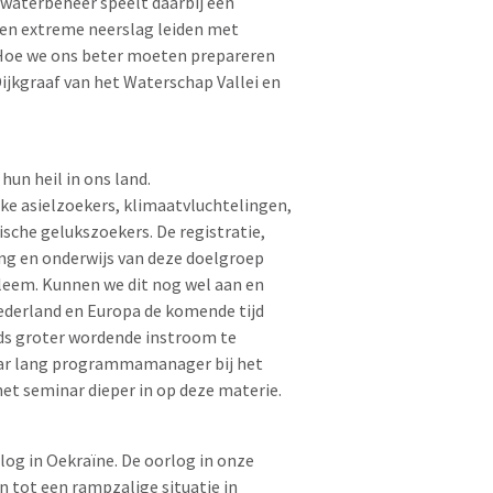
 waterbeheer speelt daarbij een
 en extreme neerslag leiden met
 Hoe we ons beter moeten prepareren
ijkgraaf van het Waterschap Vallei en
hun heil in ons land.
ke asielzoekers, klimaatvluchtelingen,
che gelukszoekers. De registratie,
ing en onderwijs van deze doelgroep
leem. Kunnen we dit nog wel aan en
derland en Europa de komende tijd
s groter wordende instroom te
jaar lang programmamanager bij het
et seminar dieper in op deze materie.
og in Oekraïne. De oorlog in onze
en tot een rampzalige situatie in