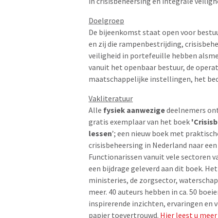
in crisisbeheersing en integrale veiligh
Doelgroep
De bijeenkomst staat open voor bestu
en zij die rampenbestrijding, crisisbeh
veiligheid in portefeuille hebben als
vanuit het openbaar bestuur, de operat
maatschappelijke instellingen, het bed
Vakliteratuur
Alle
fysiek aanwezige
deelnemers on
gratis exemplaar van het boek
'Crisis
lessen
’; een nieuw boek met praktisch
crisisbeheersing in Nederland naar een
Functionarissen vanuit vele sectoren
een bijdrage geleverd aan dit boek. He
ministeries, de zorgsector, waterschapp
meer. 40 auteurs hebben in ca. 50 boei
inspirerende inzichten, ervaringen en 
papier toevertrouwd.
Hier leest u meer