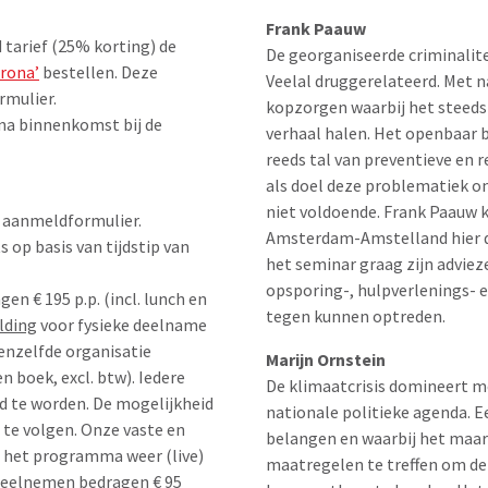
Frank Paauw
tarief (25% korting) de
De georganiseerde criminalit
orona’
bestellen. Deze
Veelal druggerelateerd. Met n
rmulier.
kopzorgen waarbij het steeds
na binnenkomst bij de
verhaal halen. Het openbaar 
reeds tal van preventieve en
als doel deze problematiek on
niet voldoende. Frank Paauw kr
d aanmeldformulier.
Amsterdam-Amstelland hier da
 op basis van tijdstip van
het seminar graag zijn advie
opsporing-, hulpverlenings- e
n € 195 p.p. (incl. lunch en
tegen kunnen optreden.
lding
voor fysieke deelname
enzelfde organisatie
Marijn Ornstein
en boek, excl. btw). Iedere
De klimaatcrisis domineert m
d te worden. De mogelijkheid
nationale politieke agenda. 
te volgen. Onze vaste en
belangen en waarbij het maar 
 het programma weer (live)
maatregelen te treffen om d
 deelnemen bedragen € 95