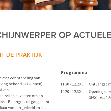
SCHIJNWERPER OP ACTUEL
IT DE PRAKTIJK
Programma
 met een stapeling van
eving behoorlijk (kunnen)
11.30 - 12.20 u
Ontvangst m
al van
12.20 - 12.30 u
Opening en 
le zeilen bijzetten om op
SVDC - Gert-J
akken. Belangrijk uitgangspunt
elkaar worden gedeeld en dat