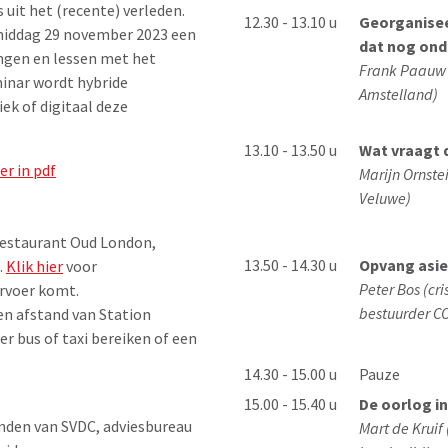
s uit het (recente) verleden.
12.30 - 13.10 u
Georganisee
iddag 29 november 2023 een
dat nog ond
ingen en lessen met het
Frank Paauw 
inar wordt hybride
Amstelland)
ek of digitaal deze
13.10 - 13.50 u
Wat vraagt d
er in pdf
Marijn Ornste
Veluwe)
Restaurant Oud London,
13.50 - 14.30 u
Opvang asie
.
Klik hier
voor
Peter Bos (cr
ervoer komt.
bestuurder C
en afstand van Station
r bus of taxi bereiken of een
14.30 - 15.00 u
Pauze
15.00 - 15.40 u
De oorlog i
anden van SVDC, adviesbureau
Mart de Krui