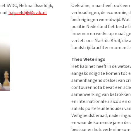
Oekraïne, maar heeft ook een
et SVDC, Helma IJsseldijk,
verhoudingen, de economie, d
-mail
h.ijsseldijk@svdc.nl
bedreigingen wereldwijd. Wat
positie Nederland het beste b
innemen en welke op maat ges
vertelt ons Mart de Kruif, di
Landstrijdkrachten momenteel
Theo Weterings
Het kabinet heeft in de wetsev
aangekondigd te komen tot 
samenhangend stelsel van cri
contourennota bevat een sche
samenwerking van betrokken p
en internationale risico’s en
zal als portefeuillehouder va
Veiligheidsberaad, nader inga
en waar de komende jaren de 
bestuur en hulpverleningsorg