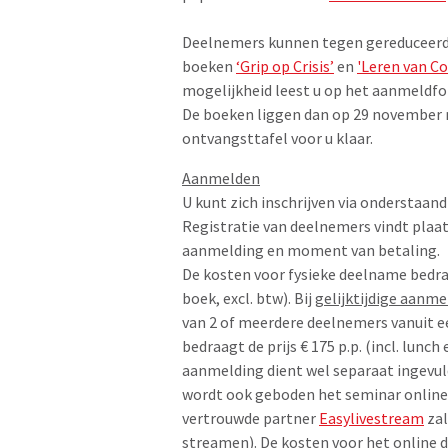
Deelnemers kunnen tegen gereduceerd 
boeken
‘Grip op Crisis’
en
'Leren van C
mogelijkheid leest u op het aanmeldfo
De boeken liggen dan op 29 november 
ontvangsttafel voor u klaar.
Aanmelden
U kunt zich inschrijven via onderstaan
Registratie van deelnemers vindt plaats
aanmelding en moment van betaling.
De kosten voor fysieke deelname bedrage
boek, excl. btw). Bij
gelijktijdige aanme
van 2 of meerdere deelnemers vanuit e
bedraagt de prijs € 175 p.p. (incl. lunch 
aanmelding dient wel separaat ingevul
wordt ook geboden het seminar online 
vertrouwde partner
Easylivestream
zal
streamen). De kosten voor het online