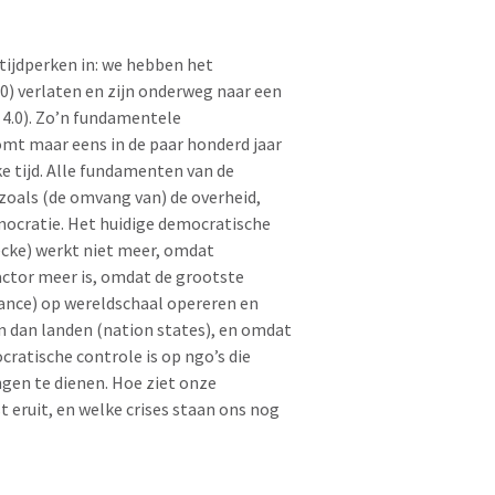
tijdperken in: we hebben het
3.0) verlaten en zijn onderweg naar een
 4.0). Zo’n fundamentele
omt maar eens in de paar honderd jaar
ke tijd. Alle fundamenten van de
 zoals (de omvang van) de overheid,
mocratie. Het huidige democratische
cke) werkt niet meer, omdat
factor meer is, omdat de grootste
nance) op wereldschaal opereren en
jn dan landen (nation states), en omdat
ratische controle is op ngo’s die
gen te dienen. Hoe ziet onze
 eruit, en welke crises staan ons nog